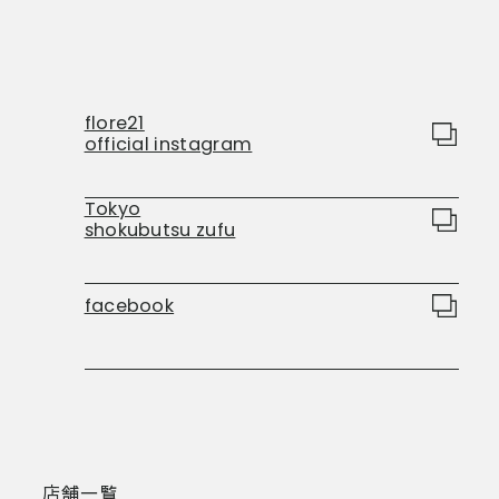
flore21
official instagram
Tokyo
shokubutsu zufu
facebook
店舗一覧