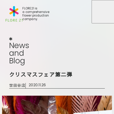
FLORE21 is
a comprehensive
メニュ
メニュ
flower production
company.
News
and
Blog
N
e
w
s
a
n
d
B
l
o
g
店舗一覧
クリスマスフェア第二弾
BLOG
事業紹介
世田谷店
世田谷店
2020.11.26
会社概要
大田本店
大田支店
FLORE
大田新店
STORY
Gallery
葛西店