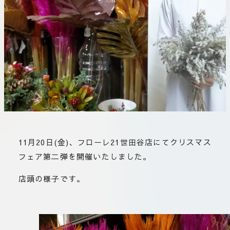
板橋店
お取引につ
川崎加工部
いて
お問い合わ
せ
EN
flore21
11月20日(金)、フローレ21世田谷店にてクリスマス
official instagram
フェア第二弾を開催いたしました。
店頭の様子です。
Tokyo
shokubutsu zufu
facebook