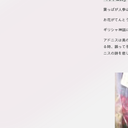
葉っぱが人参
お花がてんと
ギリシャ神話
アドニスは美
る時、誤って
ニスの詩を悲