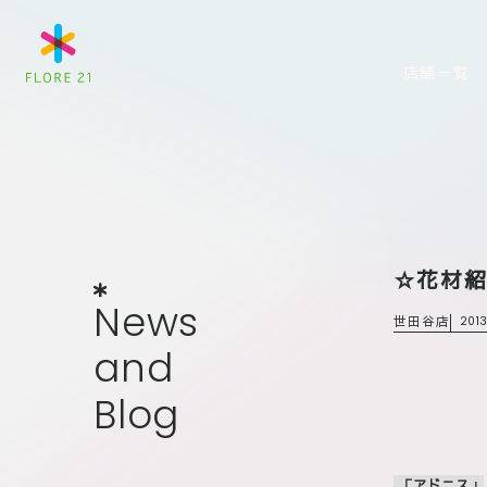
店舗一覧
☆花材
News
and
Blog
N
e
w
s
世田谷店
2013
a
n
d
B
l
o
g
「アドニス
」