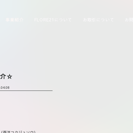
事業紹介
FLORE21について
お取引について
お
紹介☆
.04.08
（西洋フクジュソウ）