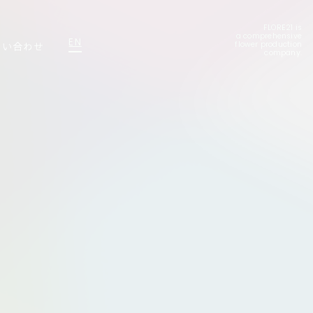
FLORE21 is
a comprehensive
EN
問い合わせ
flower production
company.