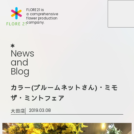
FLORE21 is
a comprehensive
メニュ
メニュ
flower production
company.
News
and
Blog
N
e
w
s
a
n
d
B
l
o
g
店舗一覧
カラー(ブルームネットさん)・ミモ
BLOG
事業紹介
世田谷店
ザ・ミントフェア
会社概要
大田本店
大田店
2019.03.08
大田支店
FLORE
大田新店
STORY
Gallery
葛西店