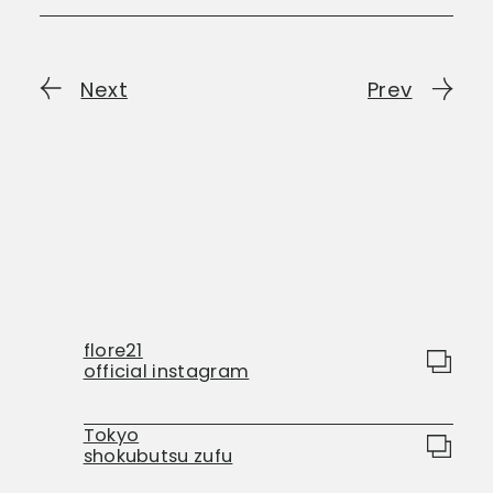
Next
Prev
flore21
official instagram
Tokyo
shokubutsu zufu