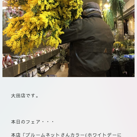
板橋店
お取引につ
川崎加工部
いて
お問い合わ
せ
EN
flore21
official instagram
大田店です。
Tokyo
shokubutsu zufu
本日のフェア・・・
facebook
本店「ブルームネットさんカラー(ホワイトデーに