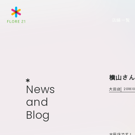
店舗一覧
横山さん
News
and
Blog
N
e
w
s
大田店
2018.10
a
n
d
B
l
o
g
大田店です！