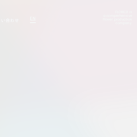
FLORE21 is
a comprehensive
EN
問い合わせ
flower production
company.