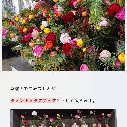
板橋店
お取引につ
川崎加工部
いて
お問い合わ
せ
EN
flore21
official instagram
急遽！ですみませんが…
Tokyo
ラナンキュラスフェア
とさせて頂きます。
shokubutsu zufu
facebook