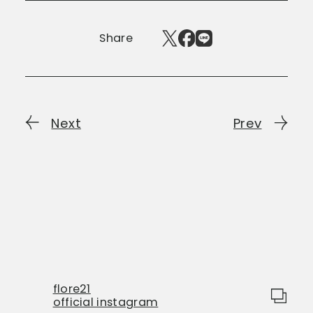
Share
Next
Prev
flore21
official instagram