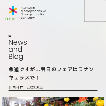
FLORE21 is
a comprehensive
メニュ
メニュ
flower production
company.
News
and
Blog
N
e
w
s
a
n
d
B
l
o
g
店舗一覧
急遽ですが…明日のフェアはラナン
BLOG
事業紹介
世田谷店
キュラスで！
会社概要
大田本店
世田谷店
2020.01.23
大田支店
FLORE
大田新店
STORY
Gallery
葛西店